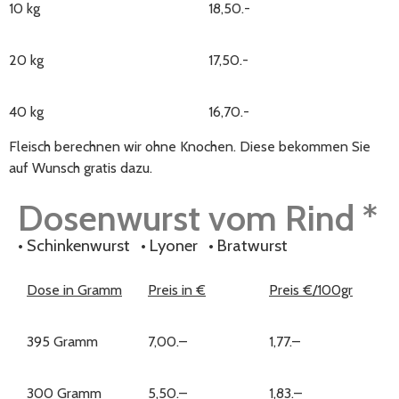
10 kg
18,50.-
20 kg
17,50.-
40 kg
16,70.-
Fleisch berechnen wir ohne Knochen. Diese bekommen Sie
auf Wunsch gratis dazu.
Dosenwurst vom Rind *
•
Schinkenwurst • Lyoner • Bratwurst
Dose in Gramm
Preis in €
Preis €/100gr
395 Gramm
7,00.–
1,77.–
300 Gramm
5,50.–
1,83.–